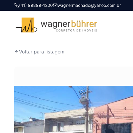
(41) 99899-1200
wagnermachado@yahoo.com.br
Início
Imóveis à venda
BARRACÃO SÃO PEDRO
Voltar para listagem