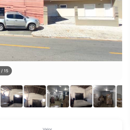
/
15
Valor