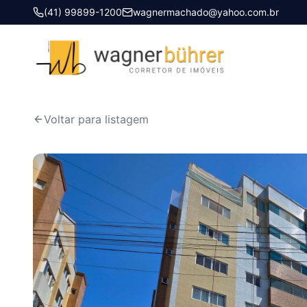
(41) 99899-1200
wagnermachado@yahoo.com.br
Início
Imóveis à venda
Cobertura Bella Vista lll - Centro
Voltar para listagem