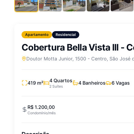
Apartamento
Residencial
Cobertura Bella Vista lll - 
Doutor Motta Junior, 1500
-
Centro
,
São José d
4
Quartos
419
m²
4
Banheiros
6
Vagas
2
Suítes
R$ 1.200,00
Condomínio/mês