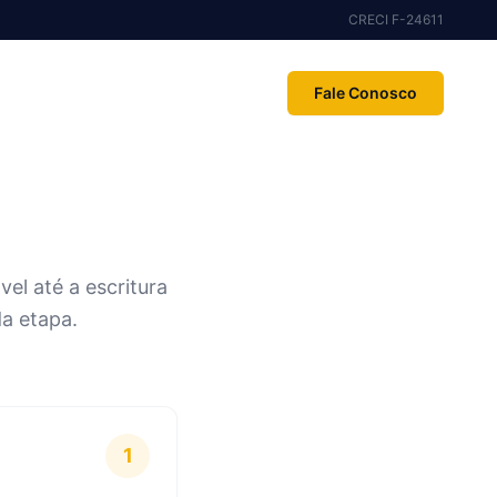
CRECI F-24611
Fale Conosco
el até a escritura
a etapa.
1