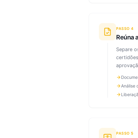
PASSO
4
Reúna a
Separe o
certidões
aprovaçã
Documen
Análise 
Liberaç
PASSO
5