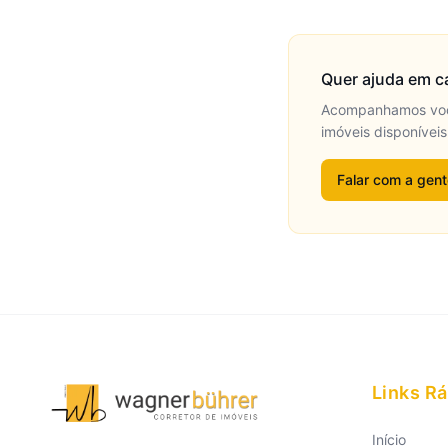
Quer ajuda em c
Acompanhamos você 
imóveis disponíveis
Falar com a gen
Links R
Início