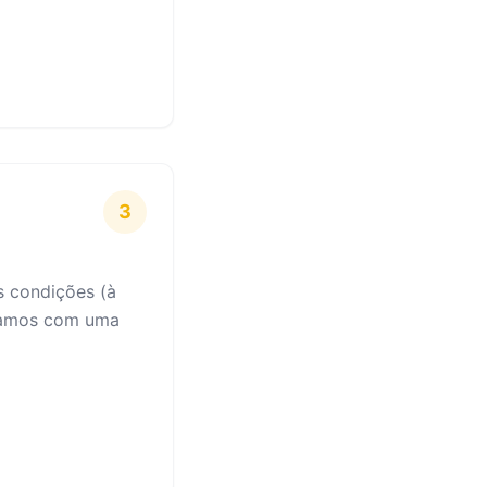
3
s condições (à
izamos com uma