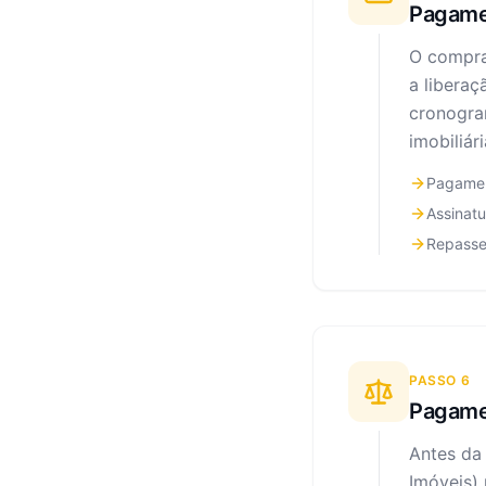
Pagamen
O compra
a libera
cronogra
imobiliár
Pagamen
Assinat
Repasse
PASSO
6
Pagamen
Antes da 
Imóveis) 