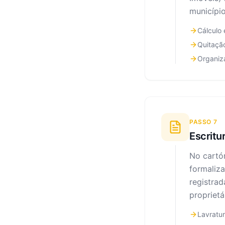
município
Cálculo
Quitação
Organiz
PASSO
7
Escritu
No cartór
formaliza
registrad
proprietá
Lavratur