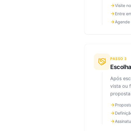
Visite n
Entre e
Agende 
PASSO
3
Escolha
Após esc
vista ou 
proposta
Propost
Definiçã
Assinat