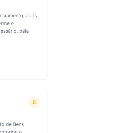
anciamento, após
orme o
ssário, pela
6
são de Bens
conforme o