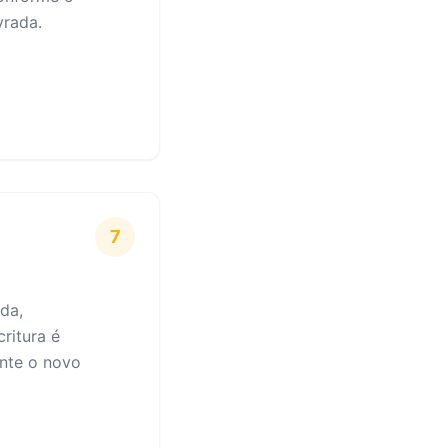
vrada.
7
da,
ritura é
ente o novo