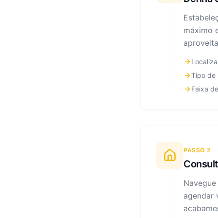
Estabeleç
máximo e 
aproveita
Localiza
Tipo de
Faixa de
PASSO
2
Consult
Navegue 
agendar v
acabamen