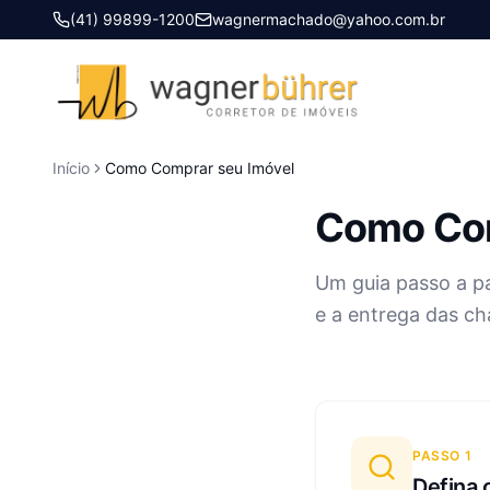
(41) 99899-1200
wagnermachado@yahoo.com.br
Início
Como Comprar seu Imóvel
Como Co
Um guia passo a pa
e a entrega das c
PASSO
1
Defina 