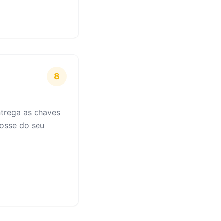
8
ntrega as chaves
osse do seu