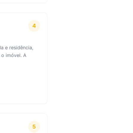
4
 e residência,
e o imóvel. A
5