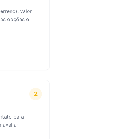
erreno), valor
r as opções e
2
ntato para
 avaliar